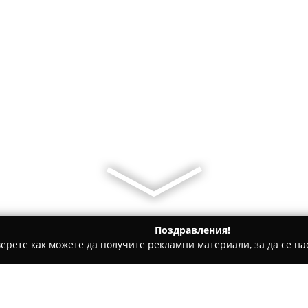
Поздравления!
ерете как можете да получите рекламни материали, за да се нас
асовници - Варна
Chronos Service Center