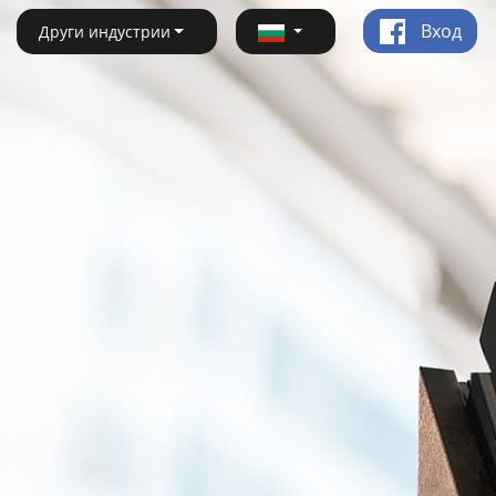
Вход
Други индустрии