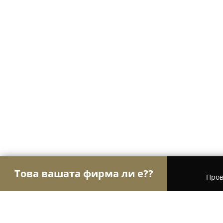
Това вашата фирма ли е??
Пров
Орли Часовници
Часовникари, Магазини за ч