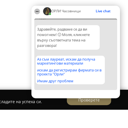
ОРЛИ Часовници
Live chat
19:57
Здравейте, радваме се да ви
помогнем! 🙂 Моля, кликнете
върху съответната тема на
разговора!
Аз съм лауреат, искам да получа
маркетингови материали
искам да регистрирам фирмата си в
проекта "Орли"
Имам друг проблем
Проверете
ладите на успеха си.