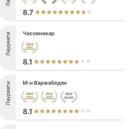
8.7
Часовникар
Лауреати
8.1
М-н Варжабедян
Лауреати
8.1