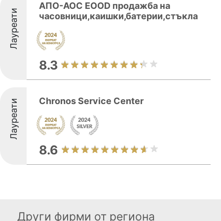
AПО-АОС EOOD продажба на
Лауреати
часовници,каишки,батерии,стъкла
8.3
Chronos Service Center
Лауреати
8.6
Други фирми от региона