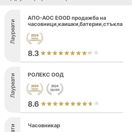
AПО-АОС EOOD продажба на
Лауреати
часовници,каишки,батерии,стъкла
8.3
РОЛЕКС ООД
Лауреати
8.6
Часовникар