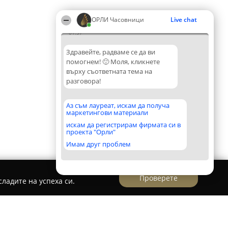
ОРЛИ Часовници
Live chat
01:57
Здравейте, радваме се да ви
помогнем! 🙂 Моля, кликнете
върху съответната тема на
разговора!
Аз съм лауреат, искам да получа
маркетингови материали
искам да регистрирам фирмата си в
проекта "Орли"
Имам друг проблем
Проверете
ладите на успеха си.