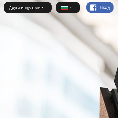
Вход
Други индустрии