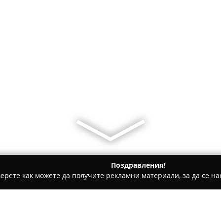
Поздравления!
ерете как можете да получите рекламни материали, за да се нас
асовници - Варна
Часовникар