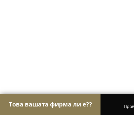
Това вашата фирма ли е??
Пров
Орли Часовници
Часовникари, Магазини за ч