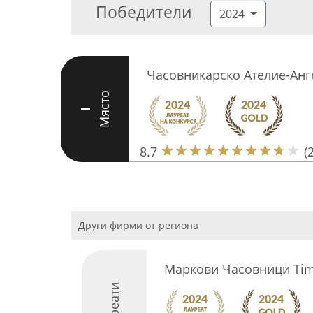
Победители
2024
Часовникарско Ателие-Анг
Място
I
8.7
(
Други фирми от региона
Маркови Часовници Tim
Лауреати