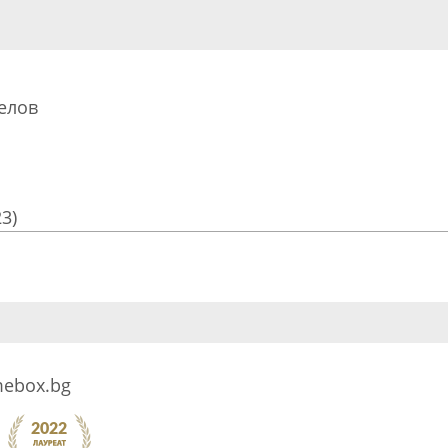
елов
23)
ebox.bg