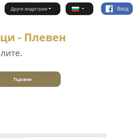
Вход
Други индустрии
ци - Плевен
лите.
Търсене