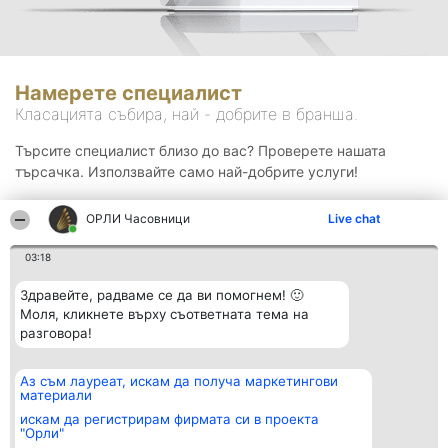
Намерете специалист
Класацията събира, най - добрите в бранша.
Търсите специалист близо до вас? Проверете нашата
търсачка. Използвайте само най-добрите услуги!
ОРЛИ Часовници
Live chat
Търсене
03:18
Здравейте, радваме се да ви помогнем! 🙂
Моля, кликнете върху съответната тема на
разговора!
Аз съм лауреат, искам да получа маркетингови
Организатор на
Класация
Контакти
материали
класиране
Победители
Контакти
Beautiful Company S.R.L.
Списък на
искам да регистрирам фирмата си в проекта
BulevardulAleea Timișul De
всички
"Орли"
Sus Nr. 2, Bl. A30, Sc. A, Et.
победители