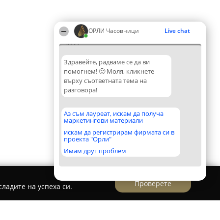
ОРЛИ Часовници
Live chat
09:29
Здравейте, радваме се да ви
помогнем! 🙂 Моля, кликнете
върху съответната тема на
разговора!
Аз съм лауреат, искам да получа
маркетингови материали
искам да регистрирам фирмата си в
проекта "Орли"
Имам друг проблем
Проверете
ладите на успеха си.