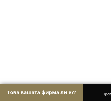
Това вашата фирма ли е??
Пров