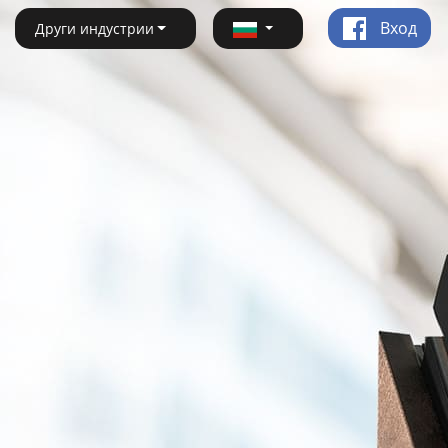
Вход
Други индустрии