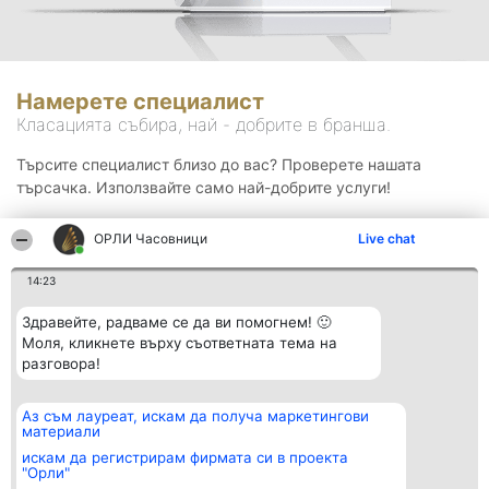
Намерете специалист
Класацията събира, най - добрите в бранша.
Търсите специалист близо до вас? Проверете нашата
търсачка. Използвайте само най-добрите услуги!
ОРЛИ Часовници
Live chat
Търсене
14:23
Здравейте, радваме се да ви помогнем! 🙂
Моля, кликнете върху съответната тема на
разговора!
Аз съм лауреат, искам да получа маркетингови
Организатор на
Класация
Контакти
материали
класиране
Победители
Контакти
Beautiful Company S.R.L.
Списък на
искам да регистрирам фирмата си в проекта
BulevardulAleea Timișul De
всички
"Орли"
Sus Nr. 2, Bl. A30, Sc. A, Et.
победители