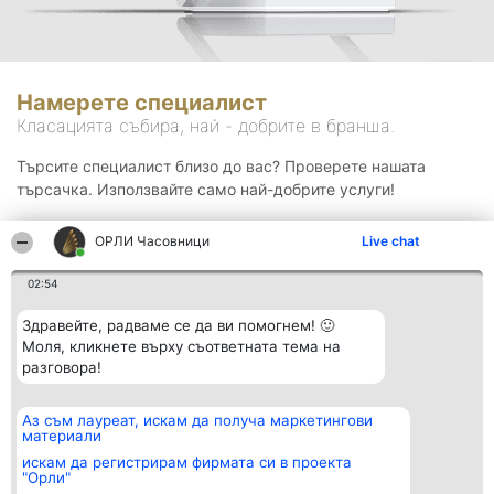
Намерете специалист
Класацията събира, най - добрите в бранша.
Търсите специалист близо до вас? Проверете нашата
търсачка. Използвайте само най-добрите услуги!
ОРЛИ Часовници
Live chat
Търсене
02:54
Здравейте, радваме се да ви помогнем! 🙂
Моля, кликнете върху съответната тема на
разговора!
Аз съм лауреат, искам да получа маркетингови
Организатор на
Класация
Контакти
материали
класиране
Победители
Контакти
Beautiful Company S.R.L.
Списък на
искам да регистрирам фирмата си в проекта
BulevardulAleea Timișul De
всички
"Орли"
Sus Nr. 2, Bl. A30, Sc. A, Et.
победители