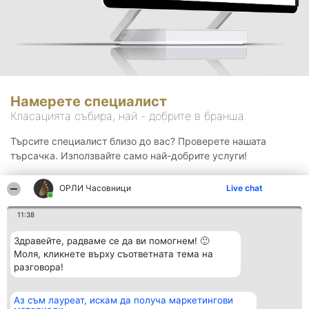
Намерете специалист
Класацията събира, най - добрите в бранша.
Търсите специалист близо до вас? Проверете нашата
търсачка. Използвайте само най-добрите услуги!
ОРЛИ Часовници
Live chat
Търсене
11:38
Здравейте, радваме се да ви помогнем! 🙂
Моля, кликнете върху съответната тема на
разговора!
Аз съм лауреат, искам да получа маркетингови
Организатор на
Класация
Контакти