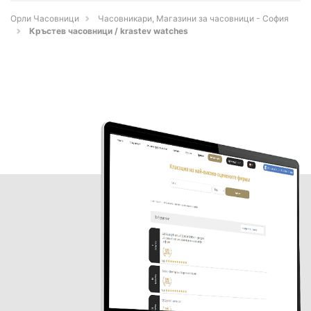
Орли Часовници
Часовникари, Магазини за часовници - София
Кръстев часовници / krastev watches